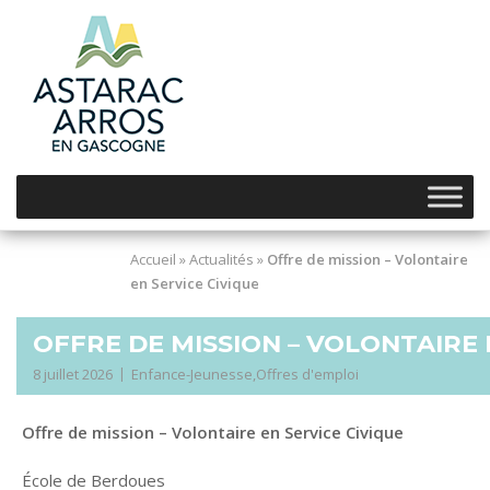
Skip
to
content
Accueil
»
Actualités
»
Offre de mission – Volontaire
en Service Civique
OFFRE DE MISSION – VOLONTAIRE 
8 juillet 2026
Enfance-Jeunesse
,
Offres d'emploi
Offre de mission – Volontaire en Service Civique
École de Berdoues