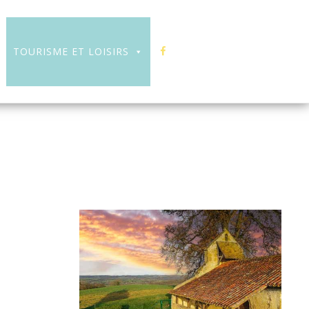
F
TOURISME ET LOISIRS
A
C
E