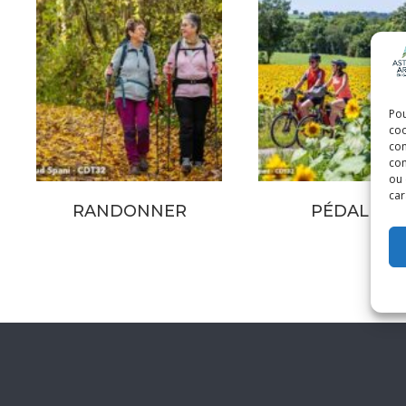
Pou
coo
con
com
ou 
car
RANDONNER
PÉDALER