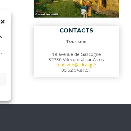
B
CONTACTS
O
es
Tourisme
tir
19 avenue de Gascogne
32730 Villecomtal sur Arros
tourisme@cdcaag.fr
O
05.62.64.81.51
K