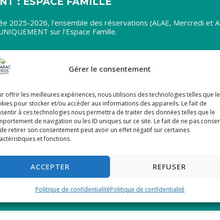
T : ESPACE FAMILLE
ntrée 2025-2026, l’ensemble des réservations (ALAE, Mercredi et A
t UNIQUEMENT sur l’Espace Famille.
spacefamille.aiga.fr/1240820
Gérer le consentement
léter OBLIGATOIREMENT avant
le 12
026
r offrir les meilleures expériences, nous utilisons des technologies telles que l
er sur l’Espace Famille)
kies pour stocker et/ou accéder aux informations des appareils. Le fait de
uveau vaccin
sentir à ces technologies nous permettra de traiter des données telles que le
portement de navigation ou les ID uniques sur ce site. Le fait de ne pas consen
de retirer son consentement peut avoir un effet négatif sur certaines
actéristiques et fonctions.
ontrer face à ce nouvel outil, nous vous proposons un
os sièges administratifs d’Idrac-Respaillès et Villecomtal
ACCEPTER
REFUSER
r
Politique de confidentialité
Politique de confidentialité