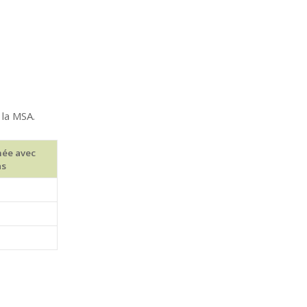
 la MSA.
née avec
as