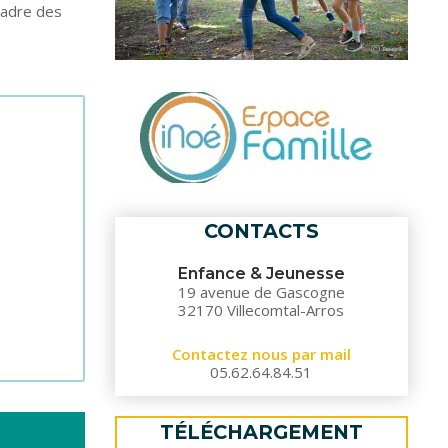
 cadre des
B
O
O
CONTACTS
Enfance & Jeunesse
19 avenue de Gascogne
32170 Villecomtal-Arros
K
Contactez nous par mail
05.62.64.84.51
TÉLÉCHARGEMENT