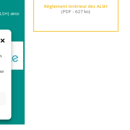
Règlement intérieur des ALSH
(PDF - 627 ko)
LSH) ainsi
es
tir
-sur-