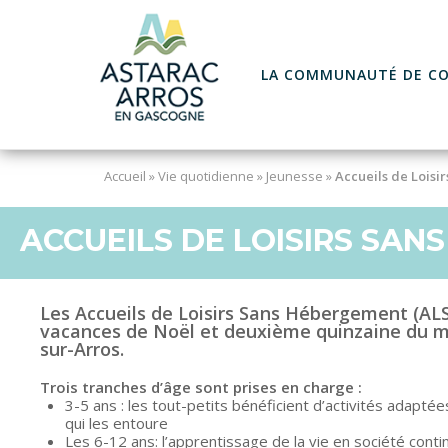
Skip
to
content
LA COMMUNAUTÉ DE C
Accueil
»
Vie quotidienne
»
Jeunesse
»
Accueils de Lois
ACCUEILS DE LOISIRS SA
Les
Accueils de Loisirs Sans Hébergement (AL
vacances de Noël et deuxième quinzaine du moi
sur-Arros.
Trois tranches d’âge sont prises en charge :
3-5 ans : les tout-petits bénéficient d’activités adaptées
qui les entoure
Les 6-12 ans: l’apprentissage de la vie en société contin