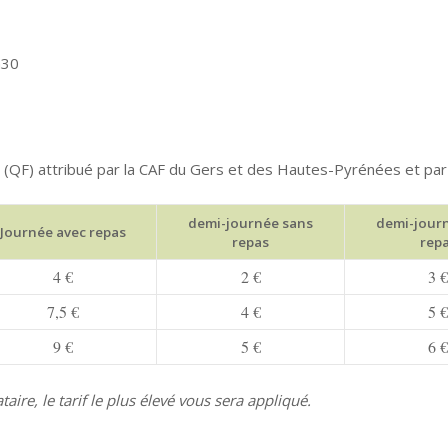
h30
al (QF) attribué par la CAF du Gers et des Hautes-Pyrénées et par
demi-journée sans
demi-jour
Journée avec repas
repas
rep
4 €
2 €
3 €
7,5 €
4 €
5 €
9 €
5 €
6 €
re, le tarif le plus élevé vous sera appliqué.