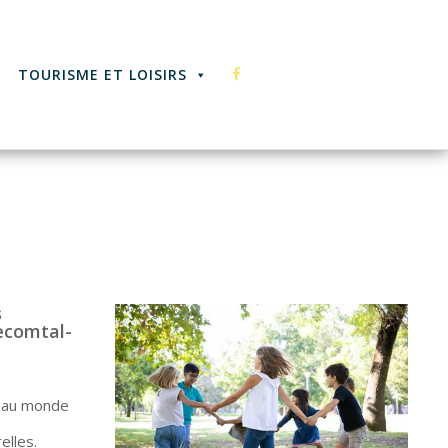
F
TOURISME ET LOISIRS
A
C
s
lecomtal-
E
on au monde
elles.