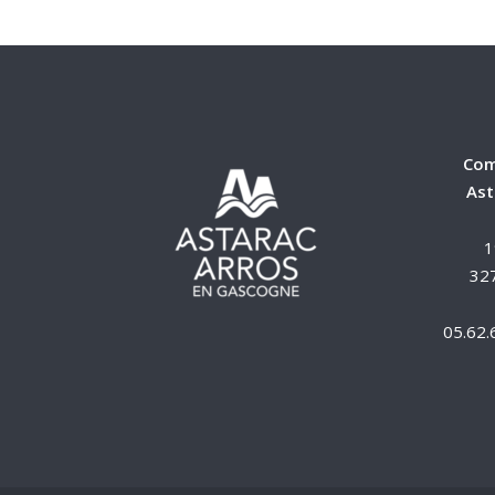
Com
Ast
1
327
05.62.