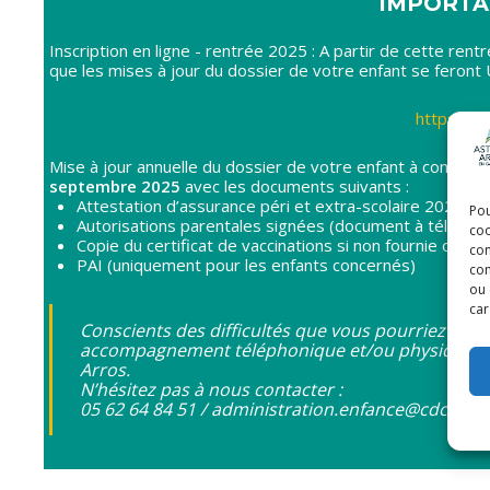
IMPORTAN
Inscription en ligne - rentrée 2025 : A partir de cette re
que les mises à jour du dossier de votre enfant se feron
https://e
Mise à jour annuelle du dossier de votre enfant à comp
septembre 2025
avec les documents suivants :
Attestation d’assurance péri et extra-scolaire 2025/2
Pou
Autorisations parentales signées (document à télécharg
coo
Copie du certificat de vaccinations si non fournie ou no
con
PAI (uniquement pour les enfants concernés)
com
ou 
car
Conscients des difficultés que vous pourriez renc
accompagnement téléphonique et/ou physique sur n
Arros.
N’hésitez pas à nous contacter :
05 62 64 84 51 / administration.enfance@cdcaag.f