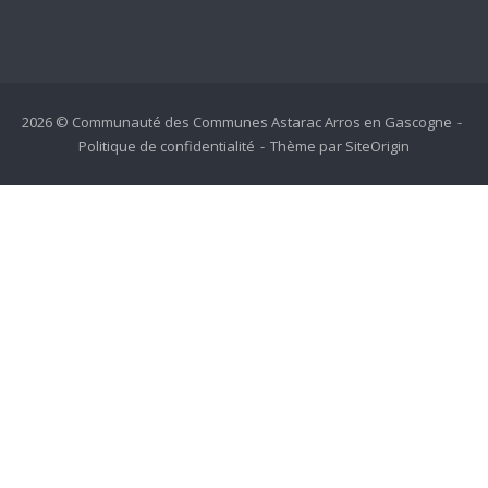
2026 © Communauté des Communes Astarac Arros en Gascogne
Politique de confidentialité
Thème par
SiteOrigin