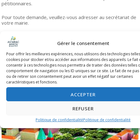
pétitionnaires.
Pour toute demande, veuillez-vous adresser au secrétariat de
votre mairie.
Les communes demeurant sans document d’urbanisme
propre, ne sont pas concernées par ces dispositions
Gérer le consentement
législatives
, elles restent de ce fait, sous le Règlement
National d’Urbanisme.
Pour offrir les meilleures expériences, nous utilisons des technologies telle
C’est le cas des communes de : Bazugues, Lagarde Hachan,
cookies pour stocker et/ou accéder aux informations des appareils. Le fait
Loubersan, Moncassin, Ponsampère, Saint Elix et Viozan.
consentir à ces technologies nous permettra de traiter des données telles 
comportement de navigation ou les ID uniques sur ce site. Le fait de ne pas
ou de retirer son consentement peut avoir un effet négatif sur certaines
caractéristiques et fonctions.
ACCEPTER
REFUSER
Politique de confidentialité
Politique de confidentialité