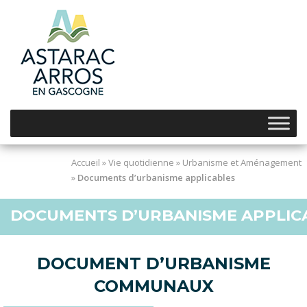
Skip
to
content
Accueil
»
Vie quotidienne
»
Urbanisme et Aménagement
»
Documents d’urbanisme applicables
DOCUMENTS D’URBANISME APPLIC
DOCUMENT D’URBANISME
COMMUNAUX