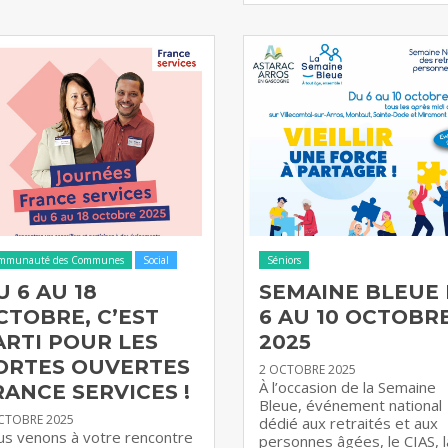
mmunauté des Communes
Social
Séniors
U 6 AU 18
SEMAINE BLEUE
CTOBRE, C’EST
6 AU 10 OCTOBR
ARTI POUR LES
2025
ORTES OUVERTES
2 OCTOBRE 2025
À l’occasion de la Semaine
RANCE SERVICES !
Bleue, événement national
CTOBRE 2025
dédié aux retraités et aux
s venons à votre rencontre
personnes âgées, le CIAS, l