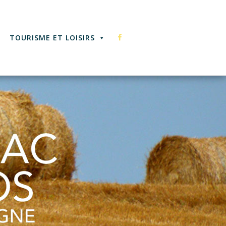
F
TOURISME ET LOISIRS
A
C
E