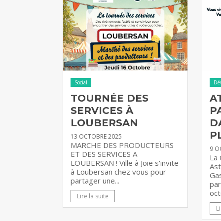
Social
Dé
TOURNÉE DES
A
SERVICES À
P
LOUBERSAN
D
P
13 OCTOBRE 2025
MARCHE DES PRODUCTEURS
9 O
ET DES SERVICES A
La
LOUBERSAN ! Ville à Joie s'invite
Ast
à Loubersan chez vous pour
Gas
partager une...
par
oct
Lire la suite
Li