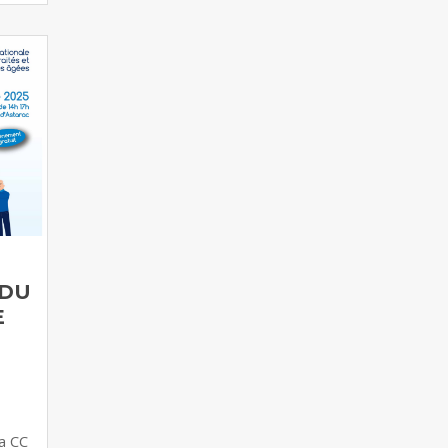
Toute l'actualité dans votre poche
avec Intramuros
Vous pouvez la télécharger
gratuitement sur votre
smartphone depuis Google Play ou
App Store (Apple).
Simple d'utilisation et sans
publicité, vous pourrez retrouver
toutes les actualités de notre
territoire directement dans votre
poche !
Il vous suffit de vous abonner aux
 DU
communes qui vous intéressent
E
pour avoir accès à l'essentiel de
l'information locale, des services
en ligne et de la programmation
évènementielle !
Avoir Intramuros c'est avoir
l'actualité dans la poche !
a CC