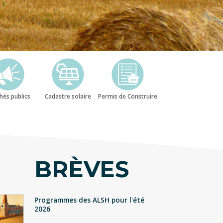
B
O
hés publics
Cadastre solaire
Permis de Construire
O
BRÈVES
K
Programmes des ALSH pour l'été
2026