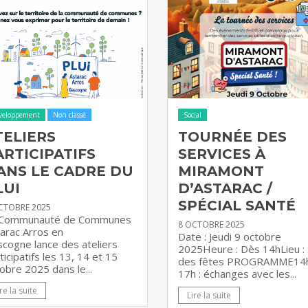
veloppement
Non classé
Social
TELIERS
TOURNÉE DES
ARTICIPATIFS
SERVICES À
ANS LE CADRE DU
MIRAMONT
LUI
D’ASTARAC /
SPÉCIAL SANTÉ
CTOBRE 2025
 Communauté de Communes
8 OCTOBRE 2025
arac Arros en
Date : Jeudi 9 octobre
cogne lance des ateliers
2025Heure : Dès 14hLieu : 
ticipatifs les 13, 14 et 15
des fêtes PROGRAMME14h
obre 2025 dans le...
17h : échanges avec les...
re la suite
Lire la suite