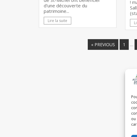
de St-Michel ont bénéficier
! m
d'une découverte du
Sal
patrimoine...
(st
Lire la suite
Li
…
« PREVIOUS
1
Pou
coo
con
com
ou 
car