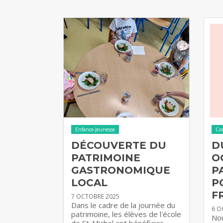
Enfance-Jeunesse
Co
DÉCOUVERTE DU
D
PATRIMOINE
O
GASTRONOMIQUE
P
LOCAL
P
F
7 OCTOBRE 2025
Dans le cadre de la journée du
6 O
patrimoine, les élèves de l'école
Nou