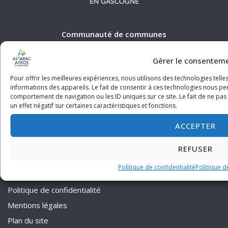
Communauté de communes
Astarac Arros en Gascogne
Gérer le consentem
19 Avenue de Gascogne
Pour offrir les meilleures expériences, nous utilisons des technologies tell
32730 Villecomtal-sur-Arros
informations des appareils. Le fait de consentir à ces technologies nous pe
comportement de navigation ou les ID uniques sur ce site. Le fait de ne pa
un effet négatif sur certaines caractéristiques et fonctions.
05.62.64.84.51 - contact@cdcaag.fr
ACCEPTER
REFUSER
Politique de confidentialité
Politique d
Politique de confidentialité
Mentions légales
Plan du site