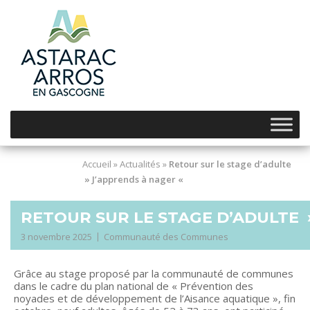
Skip
to
content
Accueil
»
Actualités
»
Retour sur le stage d’adulte
» J’apprends à nager «
RETOUR SUR LE STAGE D’ADULTE 
3 novembre 2025
Communauté des Communes
Grâce au stage proposé par la communauté de communes
dans le cadre du plan national de « Prévention des
noyades et de développement de l’Aisance aquatique », fin