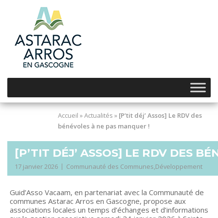
Skip
to
content
Accueil
»
Actualités
»
[P’tit déj’ Assos] Le RDV des
bénévoles à ne pas manquer !
[P’TIT DÉJ’ ASSOS] LE RDV DES B
17 janvier 2026
Communauté des Communes
,
Développement
Guid’Asso Vacaam, en partenariat avec la Communauté de
communes Astarac Arros en Gascogne, propose aux
associations locales un temps d’échanges et d’informations