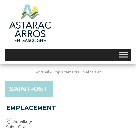
Skip
to
content
Accueil
»
Emplacements
»
Saint-Ost
SAINT-OST
EMPLACEMENT
Au village
Saint-Ost