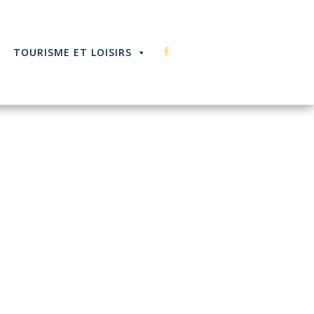
F
TOURISME ET LOISIRS
A
C
E