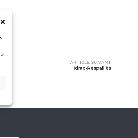
B
es
O
tir
ARTICLE SUIVANT
Idrac-Respaillès
O
K