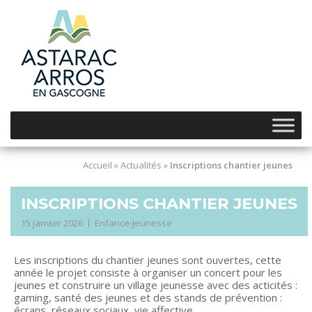
Skip
to
content
Accueil
»
Actualités
»
Inscriptions chantier jeunes
INSCRIPTIONS CHANTIER JEUNES
15 janvier 2026
Enfance-Jeunesse
Les inscriptions du chantier jeunes sont ouvertes, cette
année le projet consiste à organiser un concert pour les
jeunes et construire un village jeunesse avec des acticités :
gaming, santé des jeunes et des stands de prévention :
écrans, réseaux sociaux, vie affective….