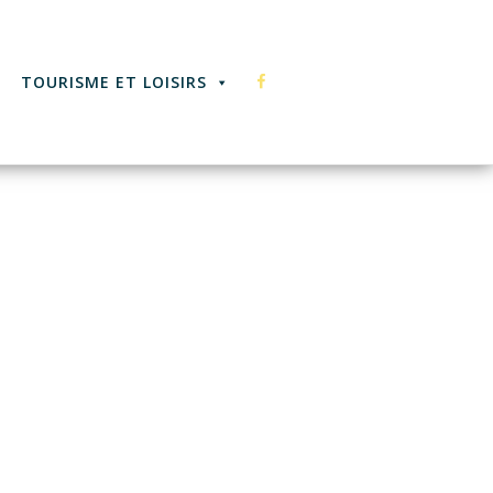
F
TOURISME ET LOISIRS
A
C
E