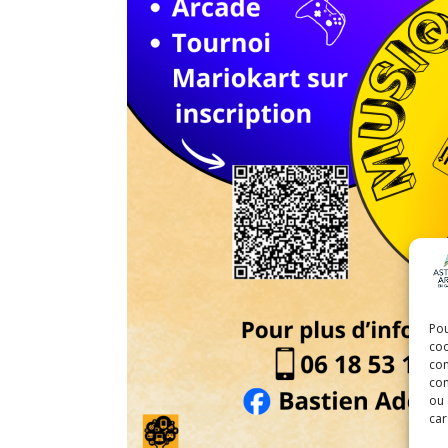
Pou
coo
con
com
ou 
car