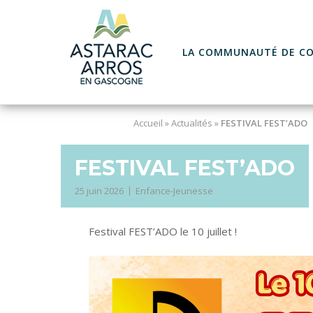
Skip
to
content
LA COMMUNAUTÉ DE C
Accueil
»
Actualités
»
FESTIVAL FEST’ADO
FESTIVAL FEST’ADO
25 juin 2026
Enfance-Jeunesse
Festival FEST’ADO le 10 juillet !