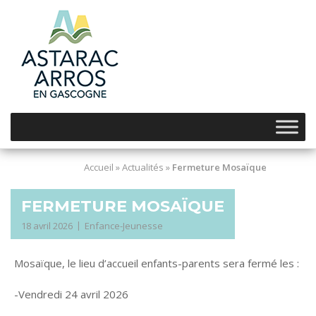
Skip
to
content
Accueil
»
Actualités
»
Fermeture Mosaïque
FERMETURE MOSAÏQUE
18 avril 2026
Enfance-Jeunesse
Mosaïque, le lieu d’accueil enfants-parents sera fermé les :
-Vendredi 24 avril 2026