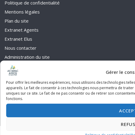
Politique de confidentialité
Mentions légales
Plan du site
Extranet Agents
Extranet Elus
Nous contacter
Administration du site
Gérer le con
Pour offrir les meilleures expériences, nous utilisons des technologies tel
appareils. Le fait de consentir à ces technologies nous permettra de traite
uniques sur ce site. Le fait de ne pas consentir ou de retirer son consenteme
fonctions.
2026 © Communauté des Communes Astarac Arros en Gascogne
ACCEP
Politique de confidentialité
Thème par
SiteOrigin
REFU