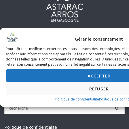
Communauté de communes
Gérer le consentement
Astarac Arros en Gascogne
Pour offrir les meilleures expériences, nous utilisons des technologies tell
accéder aux informations des appareils. Le fait de consentir à ces technolo
données telles que le comportement de navigation ou les ID uniques sur ce s
19 Avenue de Gascogne
retirer son consentement peut avoir un effet négatif sur certaines caractéris
32730 Villecomtal-sur-Arros
ACCEPTER
05.62.64.84.51 - contact@cdcaag.fr
REFUSER
Politique de confidentialité
Politique de confid
Politique de confidentialité