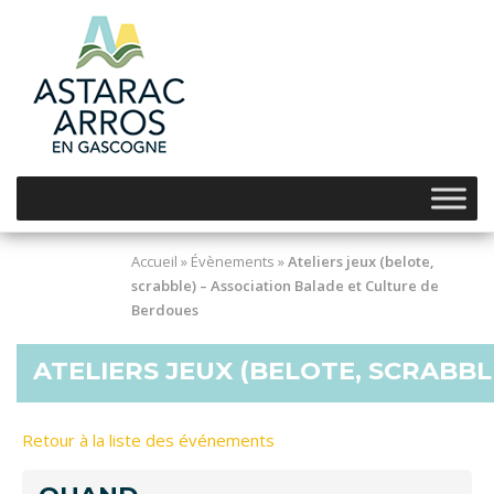
Skip
to
content
Accueil
»
Évènements
»
Ateliers jeux (belote,
scrabble) – Association Balade et Culture de
Berdoues
ATELIERS JEUX (BELOTE, SCRABB
Retour à la liste des événements