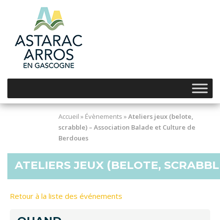
Skip
to
content
Accueil
»
Évènements
»
Ateliers jeux (belote,
scrabble) – Association Balade et Culture de
Berdoues
ATELIERS JEUX (BELOTE, SCRABB
Retour à la liste des événements