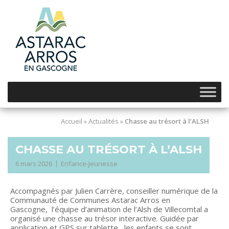
Skip
to
content
Accueil
»
Actualités
»
Chasse au trésort à l’ALSH
CHASSE AU TRÉSORT À L’ALSH
6 mars 2026
Enfance-Jeunesse
Accompagnés par Julien Carrère, conseiller numérique de la
Communauté de Communes Astarac Arros en
Gascogne, l’équipe d’animation de l’Alsh de Villecomtal a
organisé une chasse au trésor interactive. Guidée par
application et GPS sur tablette, les enfants se sont