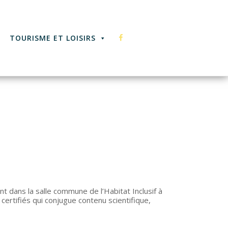
F
TOURISME ET LOISIRS
A
C
E
t dans la salle commune de l’Habitat Inclusif à
certifiés qui conjugue contenu scientifique,