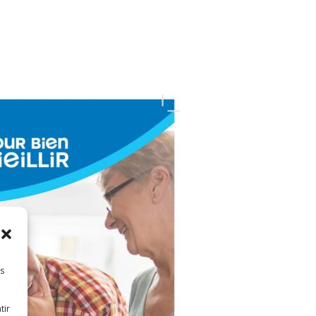
es
tir