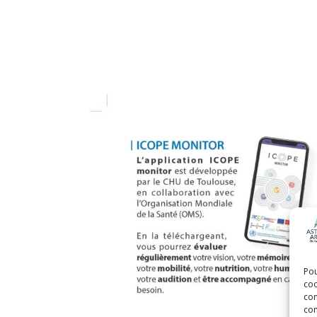
Pou
coo
con
com