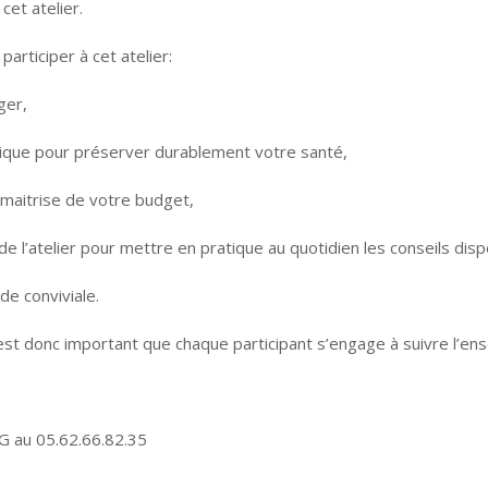
cet atelier.
articiper à cet atelier:
ger,
sique pour préserver durablement votre santé,
t maitrise de votre budget,
de l’atelier pour mettre en pratique au quotidien les conseils dis
e conviviale.
 est donc important que chaque participant s’engage à suivre l’e
AG au 05.62.66.82.35