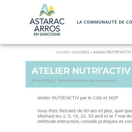
Skip
to
content
LA COMMUNAUTÉ DE C
Accueil
»
Actualités
»
Atelier NUTRI’ACTIV 
ATELIER NUTRI’ACTIV
30 avril 2026
Séniors
,
Services aux personnes
Atelier NUTRI’ACTIV par le CIAS et M2P
Vous êtes Retraité de 60 ans et plus, quel que
Montaut les 2, 9, 16, 23, 30 avril et le 7 mai 
méthode interactive, conseils pratiques et convi