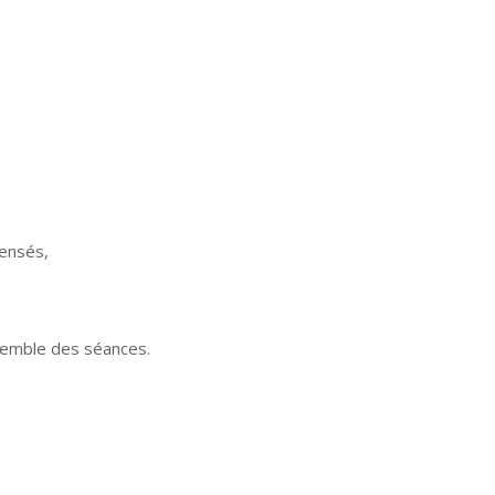
B
O
O
pensés,
nsemble des séances.
K