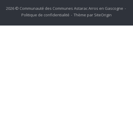
2026 © Communauté des Communes Astarac Arros en Gascogne
Politique de confidentialité
Thème par
SiteOrigin