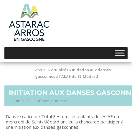
Skip
to
content
Accueil
»
Actualités
»
Initiation aux danses
gasconnes à l’ALAE de St-Médard
INITIATION AUX DANSES GASCONN
11 juin 2026
Enfance-Jeunesse
Dans le cadre de Total Festum, les enfants de l’ALAE du
mercredi de Saint-Médard ont eu la chance de participer à
une initiation aux danses gasconnes.