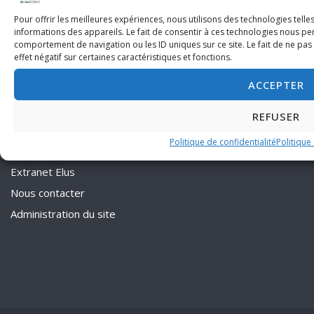
Pour offrir les meilleures expériences, nous utilisons des technologies tell
informations des appareils. Le fait de consentir à ces technologies nous pe
comportement de navigation ou les ID uniques sur ce site. Le fait de ne pa
effet négatif sur certaines caractéristiques et fonctions.
ACCEPTER
Politique de confidentialité
Mentions légales
REFUSER
Plan du site
Politique de confidentialité
Politique
Extranet Agents
Extranet Elus
Nous contacter
Administration du site