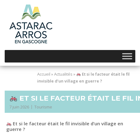
Skip
to
content
Accueil
»
Actualités
»
Et si le facteur était le fil
invisible d’un village en guerre ?
ET SI LE FACTEUR ÉTAIT LE FIL 
7 juin 2026
Tourisme
Et si le facteur était le fil invisible d’un village en
guerre ?