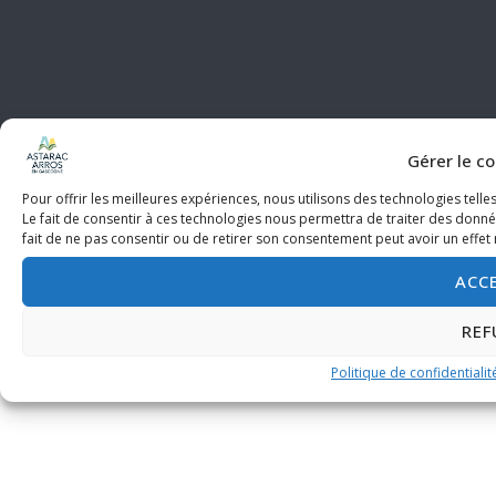
Gérer le c
2026 © Communauté des Communes Astarac Arros en Gascogne
Politique de confidentialité
Thème par
SiteOrigin
Pour offrir les meilleures expériences, nous utilisons des technologies tell
Le fait de consentir à ces technologies nous permettra de traiter des donné
fait de ne pas consentir ou de retirer son consentement peut avoir un effet n
ACC
REF
Politique de confidentialit