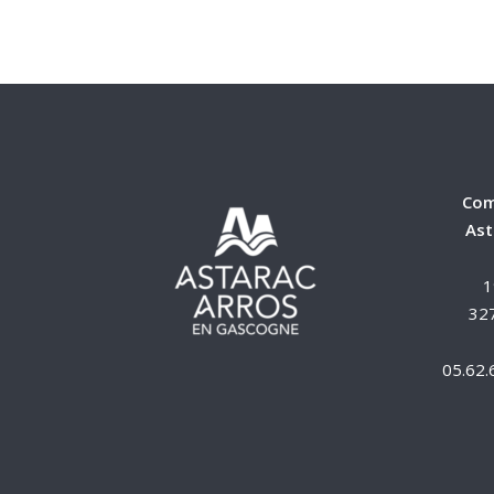
Com
Ast
1
327
05.62.