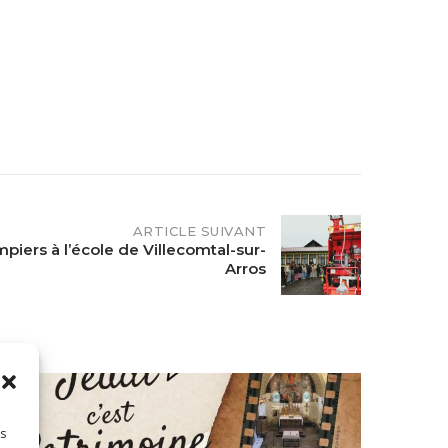
B
O
O
ARTICLE SUIVANT
piers à l’école de Villecomtal-sur-
Arros
K
es