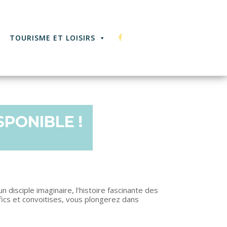
F
TOURISME ET LOISIRS
A
PONIBLE !
C
E
un disciple imaginaire, l’histoire fascinante des
fics et convoitises, vous plongerez dans