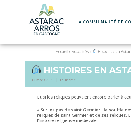
Skip
to
content
LA COMMUNAUTÉ DE C
Accueil
»
Actualités
»
Histoires en Asta
HISTOIRES EN AST
11 mars 2026
Tourisme
Et si les reliques pouvaient encore parler à c
«
Sur les pas de saint Germier : le souffle d
reliques de saint Germier et de ses reliques. 
l’histoire religieuse médiévale.