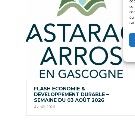
coo
con
com
ou 
car
FLASH ECONOMIE &
DÉVELOPPEMENT DURABLE –
SEMAINE DU 03 AOÛT 2026
4 août 2026